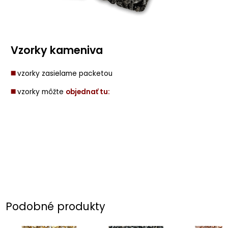
Vzorky kameniva
◼️
vzorky zasielame packetou
◼️
vzorky môžte
objednať tu:
Podobné produkty