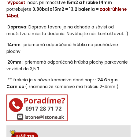
Výpočet:
napr. pri množstve
15m2 a hrúbke 14mm
potrebujete
0,88bal x 15m2 = 13,2 balenia =
zaokrúhlene
14bal.
Doprava:
Doprava tovaru je na dohode a závisí od
množstva a miesta dodania. Neváhajte nás kontaktovať. :)
14mm :
priemerná odporúčaná hrúbka na pochôdzne
plochy
20mm :
priemerná odporúčaná hrúbka plochy parkovanie
vozidiel do 3,5 T.
** frakcia je v názve kameniva daná napr.:
24 Grigio
Carnico
( znamená že kamenivo má frakciu 2-4mm )