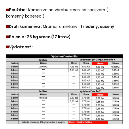
◼️
Použitie :
Kamenivo na výrobu zmesi so spojivom (
kamenný koberec )
◼️
Druh kameniva :
Mramor omieľaný ,
triedený, sušený
◼️
Balenie : 25 kg vreco (17 litrov)
◼️
Výdatnosť :