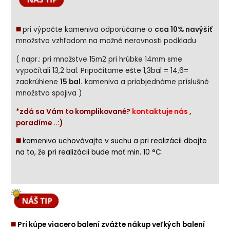
◼️
pri výpočte kameniva odporúčame o
cca 10% navýšiť
množstvo vzhľadom na možné nerovnosti podkladu
( napr.: pri množstve 15m2 pri hrúbke 14mm sme
vypočítali 13,2 bal. Pripočítame ešte 1,3bal = 14,6=
zaokrúhlene
15 bal.
kameniva a priobjednáme príslušné
množstvo spojiva )
*zdá sa Vám to komplikované?
kontaktuje nás
,
poradíme ..:)
◼️
kamenivo uchovávajte v suchu a pri realizácii dbajte
na to, že pri realizácii bude mať min. 10 °C.
◼️
Pri kúpe viacero balení zvážte nákup veľkých balení