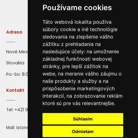
Používame cookies
Táto webová lokalita používa
súbory cookie a iné technológie
Adresa
sledovania na zlepšenie vášho
zážitku z prehliadania na
nasledujúce účely:
na umožnenie
Nové Mesto nad Váhom
základnej funkčnosti webovej
Slovakia
stránky
,
pre lepší zážitok na
webe
,
na meranie vášho záujmu o
Po-So: 8:00 - 16:00
naše produkty a služby a na
prispôsobenie marketingových
Kontakt
interakcií
,
na zobrazovanie reklám
ktoré sú pre vás relevantnejšie
.
Tel:
+421 917 28 71 72
Súhlasím
Mail: istone@istone.sk
Odmietam