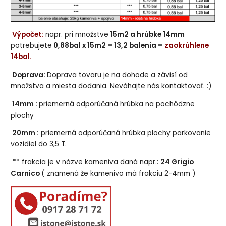
Výpočet:
napr. pri množstve
15m2 a hrúbke 14mm
potrebujete
0,88bal x 15m2 = 13,2 balenia =
zaokrúhlene
14bal.
Doprava:
Doprava tovaru je na dohode a závisí od
množstva a miesta dodania. Neváhajte nás kontaktovať. :)
14mm :
priemerná odporúčaná hrúbka na pochôdzne
plochy
20mm :
priemerná odporúčaná hrúbka plochy parkovanie
vozidiel do 3,5 T.
** frakcia je v názve kameniva daná napr.:
24 Grigio
Carnico
( znamená že kamenivo má frakciu 2-4mm )