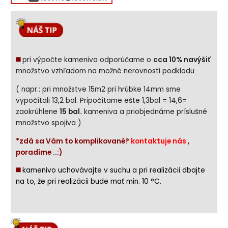
◼️
pri výpočte kameniva odporúčame o
cca 10% navýšiť
množstvo vzhľadom na možné nerovnosti podkladu
( napr.: pri množstve 15m2 pri hrúbke 14mm sme
vypočítali 13,2 bal. Pripočítame ešte 1,3bal = 14,6=
zaokrúhlene
15 bal.
kameniva a priobjednáme príslušné
množstvo spojiva )
*zdá sa Vám to komplikované?
kontaktuje nás
,
poradíme ..:)
◼️
kamenivo uchovávajte v suchu a pri realizácii dbajte
na to, že pri realizácii bude mať min. 10 °C.