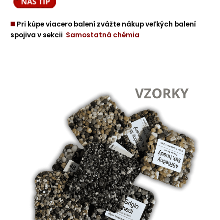
◼️
Pri kúpe viacero balení zvážte nákup veľkých balení
spojiva v sekcii
Samostatná chémia