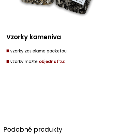
Vzorky kameniva
◼️
vzorky zasielame packetou
◼️
vzorky môžte
objednať tu:
Podobné produkty