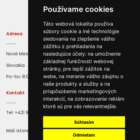
Používame cookies
Táto webová lokalita používa
súbory cookie a iné technológie
Adresa
sledovania na zlepšenie vášho
zážitku z prehliadania na
Nové Mesto nad Váhom
nasledujúce účely:
na umožnenie
základnej funkčnosti webovej
Slovakia
stránky
,
pre lepší zážitok na
webe
,
na meranie vášho záujmu o
Po-So: 8:00 - 16:00
naše produkty a služby a na
prispôsobenie marketingových
Kontakt
interakcií
,
na zobrazovanie reklám
ktoré sú pre vás relevantnejšie
.
Tel:
+421 917 28 71 72
Súhlasím
Mail: istone@istone.sk
Odmietam