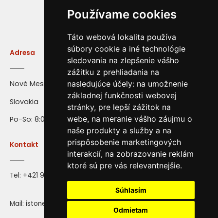
Používame cookies
Táto webová lokalita používa
súbory cookie a iné technológie
Adresa
sledovania na zlepšenie vášho
zážitku z prehliadania na
Nové Mesto nad Váhom
nasledujúce účely:
na umožnenie
základnej funkčnosti webovej
Slovakia
stránky
,
pre lepší zážitok na
webe
,
na meranie vášho záujmu o
Po-So: 8:00 - 16:00
naše produkty a služby a na
prispôsobenie marketingových
Kontakt
interakcií
,
na zobrazovanie reklám
ktoré sú pre vás relevantnejšie
.
Tel:
+421 917 28 71 72
Súhlasím
Mail: istone@istone.sk
Odmietam