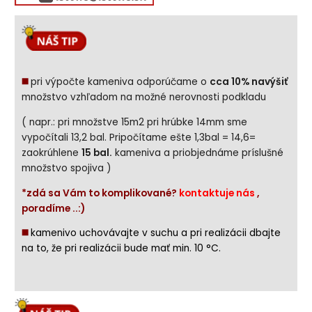
◼️
pri výpočte kameniva odporúčame o
cca 10% navýšiť
množstvo vzhľadom na možné nerovnosti podkladu
( napr.: pri množstve 15m2 pri hrúbke 14mm sme
vypočítali 13,2 bal. Pripočítame ešte 1,3bal = 14,6=
zaokrúhlene
15 bal.
kameniva a priobjednáme príslušné
množstvo spojiva )
*zdá sa Vám to komplikované?
kontaktuje nás
,
poradíme ..:)
◼️
kamenivo uchovávajte v suchu a pri realizácii dbajte
na to, že pri realizácii bude mať min. 10 °C.