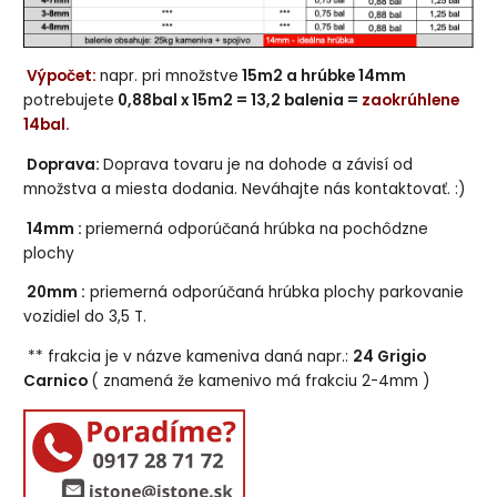
Výpočet:
napr. pri množstve
15m2 a hrúbke 14mm
potrebujete
0,88bal x 15m2 = 13,2 balenia =
zaokrúhlene
14bal.
Doprava:
Doprava tovaru je na dohode a závisí od
množstva a miesta dodania. Neváhajte nás kontaktovať. :)
14mm :
priemerná odporúčaná hrúbka na pochôdzne
plochy
20mm :
priemerná odporúčaná hrúbka plochy parkovanie
vozidiel do 3,5 T.
** frakcia je v názve kameniva daná napr.:
24 Grigio
Carnico
( znamená že kamenivo má frakciu 2-4mm )