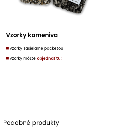
Vzorky kameniva
◼️
vzorky zasielame packetou
◼️
vzorky môžte
objednať tu:
Podobné produkty