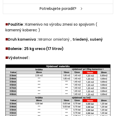
Potrebujete poradiť?
◼️
Použitie :
Kamenivo na výrobu zmesi so spojivom (
kamenný koberec )
◼️
Druh kameniva :
Mramor omieľaný ,
triedený, sušený
◼️
Balenie : 25 kg vreco (17 litrov)
◼️
Výdatnosť :