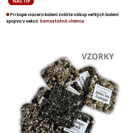
◼️
Pri kúpe viacero balení zvážte nákup veľkých balení
spojiva v sekcii
Samostatná chémia