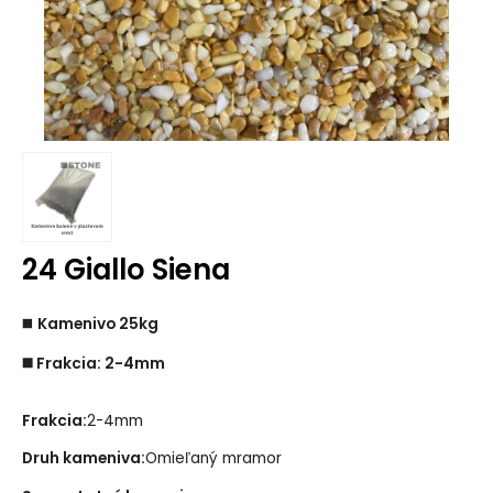
24 Giallo Siena
◼️
Kamenivo 25kg
◼️ Frakcia: 2-4mm
Frakcia:
2-4mm
Druh kameniva:
Omieľaný mramor