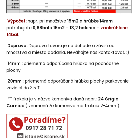
Výpočet:
napr. pri množstve
15m2 a hrúbke 14mm
potrebujete
0,88bal x 15m2 = 13,2 balenia =
zaokrúhlene
14bal.
Doprava:
Doprava tovaru je na dohode a závisí od
množstva a miesta dodania. Neváhajte nás kontaktovať. :)
14mm :
priemerná odporúčaná hrúbka na pochôdzne
plochy
20mm :
priemerná odporúčaná hrúbka plochy parkovanie
vozidiel do 3,5 T.
** frakcia je v názve kameniva daná napr.:
24 Grigio
Carnico
( znamená že kamenivo má frakciu 2-4mm )