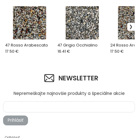
47 Rosso Arabescato
47 Grigio Occhialino
24 Rosso Ara
17.50 €
16.41 €
17.50 €
NEWSLETTER
Nepremeškajte najnovšie produkty a špeciálne akcie
Prihlásiť
Odhlásiť