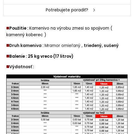
Potrebujete poradiť?
◼️
Použitie :
Kamenivo na výrobu zmesi so spojivom (
kamenný koberec )
◼️
Druh kameniva :
Mramor omieľaný ,
triedený, sušený
◼️
Balenie : 25 kg vreco (17 litrov)
◼️
Výdatnosť :