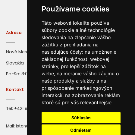
Používame cookies
Táto webová lokalita používa
súbory cookie a iné technológie
Adresa
sledovania na zlepšenie vášho
zážitku z prehliadania na
Nové Mesto nad Váhom
nasledujúce účely:
na umožnenie
základnej funkčnosti webovej
Slovakia
stránky
,
pre lepší zážitok na
webe
,
na meranie vášho záujmu o
Po-So: 8:00 - 16:00
naše produkty a služby a na
prispôsobenie marketingových
Kontakt
interakcií
,
na zobrazovanie reklám
ktoré sú pre vás relevantnejšie
.
Tel:
+421 917 28 71 72
Súhlasím
Mail: istone@istone.sk
Odmietam