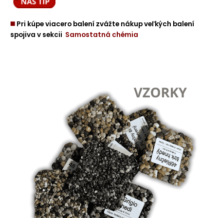
◼️
Pri kúpe viacero balení zvážte nákup veľkých balení
spojiva v sekcii
Samostatná chémia