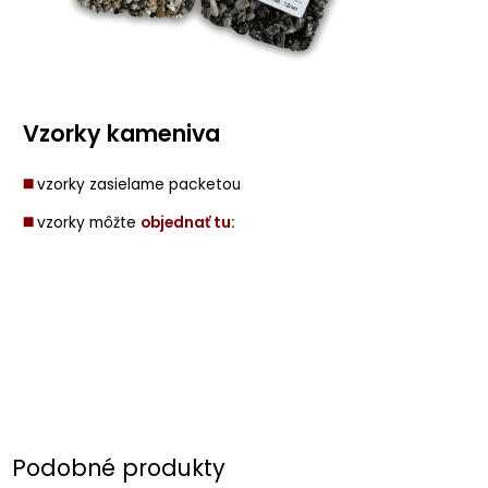
Vzorky kameniva
◼️
vzorky zasielame packetou
◼️
vzorky môžte
objednať tu:
Podobné produkty