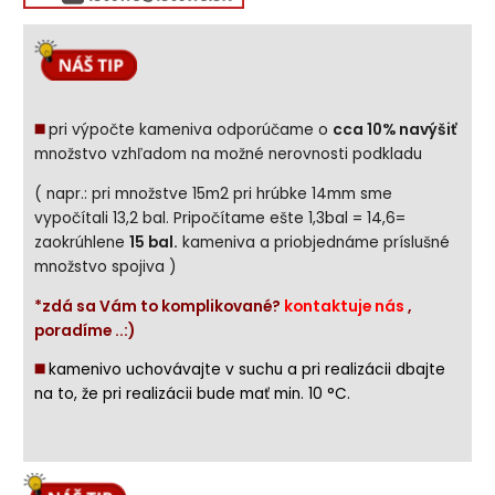
◼️
pri výpočte kameniva odporúčame o
cca 10% navýšiť
množstvo vzhľadom na možné nerovnosti podkladu
( napr.: pri množstve 15m2 pri hrúbke 14mm sme
vypočítali 13,2 bal. Pripočítame ešte 1,3bal = 14,6=
zaokrúhlene
15 bal.
kameniva a priobjednáme príslušné
množstvo spojiva )
*zdá sa Vám to komplikované?
kontaktuje nás
,
poradíme ..:)
◼️
kamenivo uchovávajte v suchu a pri realizácii dbajte
na to, že pri realizácii bude mať min. 10 °C.