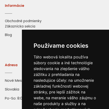
Informácie
Obchodné podmienky
Zákaznícka sekcia
Blog
Používame cookies
Táto webová lokalita používa
súbory cookie a iné technológie
Adresa
sledovania na zlepšenie vášho
zážitku z prehliadania na
nasledujúce účely:
na umožnenie
Nové Mesto nad Váhom
základnej funkčnosti webovej
Slovakia
stránky
,
pre lepší zážitok na
webe
,
na meranie vášho záujmu o
Po-So: 8:00 - 16:00
naše produkty a služby a na