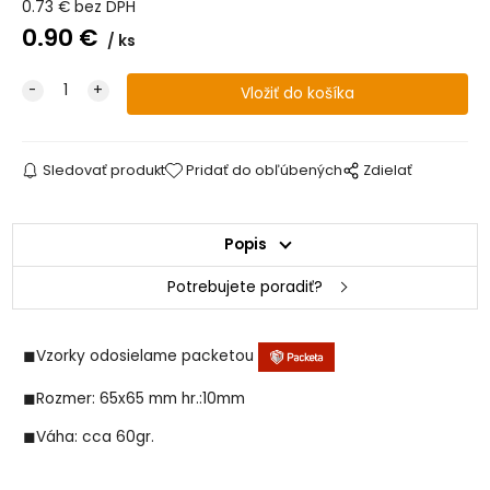
0.73
€
bez DPH
0.90
€
ks
47 Bardiglio Scuro
24 Grigio Occhialino
Sledovať produkt
Pridať do obľúbených
Zdielať
47 Grigio Occhialino
Popis
Potrebujete poradiť?
24 Grigio Platino
◼Vzorky odosielame packetou
◼Rozmer: 65x65 mm hr.:10mm
47 Grigio Platino
◼Váha: cca 60gr.