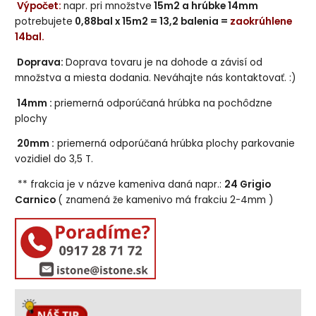
Výpočet:
napr. pri množstve
15m2 a hrúbke 14mm
potrebujete
0,88bal x 15m2 = 13,2 balenia =
zaokrúhlene
14bal.
Doprava:
Doprava tovaru je na dohode a závisí od
množstva a miesta dodania. Neváhajte nás kontaktovať. :)
14mm :
priemerná odporúčaná hrúbka na pochôdzne
plochy
20mm :
priemerná odporúčaná hrúbka plochy parkovanie
vozidiel do 3,5 T.
** frakcia je v názve kameniva daná napr.:
24 Grigio
Carnico
( znamená že kamenivo má frakciu 2-4mm )