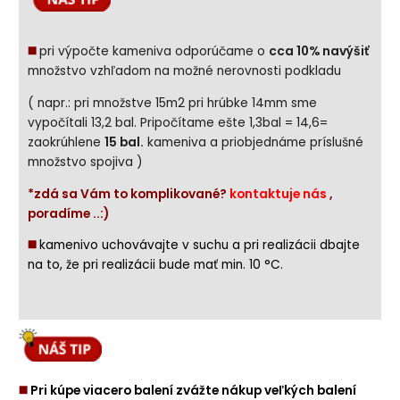
◼️
pri výpočte kameniva odporúčame o
cca 10% navýšiť
množstvo vzhľadom na možné nerovnosti podkladu
( napr.: pri množstve 15m2 pri hrúbke 14mm sme
vypočítali 13,2 bal. Pripočítame ešte 1,3bal = 14,6=
zaokrúhlene
15 bal.
kameniva a priobjednáme príslušné
množstvo spojiva )
*zdá sa Vám to komplikované?
kontaktuje nás
,
poradíme ..:)
◼️
kamenivo uchovávajte v suchu a pri realizácii dbajte
na to, že pri realizácii bude mať min. 10 °C.
◼️
Pri kúpe viacero balení zvážte nákup veľkých balení