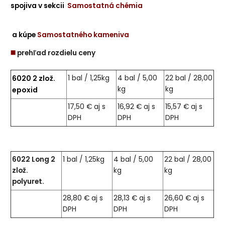
spojiva v sekcii
Samostatná chémia
a kúpe
Samostatného kameniva
◼️
prehľad rozdielu ceny
6020 2 zlož.
1 bal / 1,25kg
4 bal / 5,00
22 bal / 28,00
kg
kg
epoxid
17,50 € aj s
16,92 € aj s
15,57 € aj s
DPH
DPH
DPH
6022 Long 2
1 bal / 1,25kg
4 bal / 5,00
22 bal / 28,00
zlož.
kg
kg
polyuret.
28,80 € aj s
28,13 € aj s
26,60 € aj s
DPH
DPH
DPH