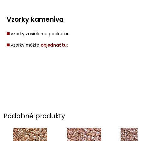
Vzorky kameniva
◼️
vzorky zasielame packetou
◼️
vzorky môžte
objednať tu:
Podobné produkty