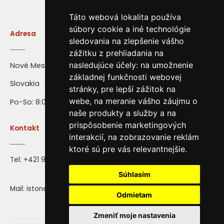
Táto webová lokalita používa
súbory cookie a iné technológie
Adresa
sledovania na zlepšenie vášho
zážitku z prehliadania na
nasledujúce účely:
na umožnenie
Nové Mesto nad Váhom
základnej funkčnosti webovej
Slovakia
stránky
,
pre lepší zážitok na
webe
,
na meranie vášho záujmu o
Po-So: 8:00 - 16:00
naše produkty a služby a na
prispôsobenie marketingových
Kontakt
interakcií
,
na zobrazovanie reklám
ktoré sú pre vás relevantnejšie
.
Tel:
+421 917 28 71 72
Súhlasím
Mail: istone@istone.sk
Odmietam
Zmeniť moje nastavenia