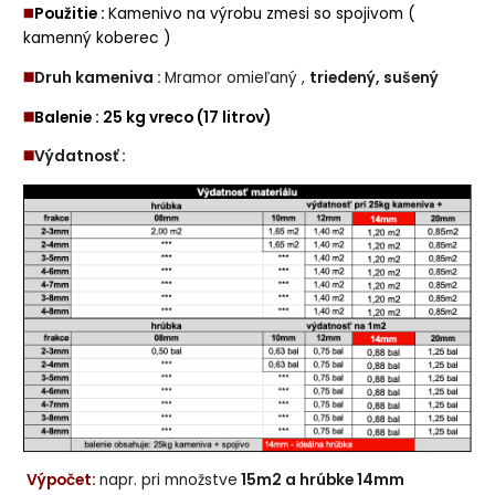
◼️
Použitie :
Kamenivo na výrobu zmesi so spojivom (
kamenný koberec )
◼️
Druh kameniva :
Mramor omieľaný ,
triedený, sušený
◼️
Balenie : 25 kg vreco (17 litrov)
◼️
Výdatnosť :
Výpočet:
napr. pri množstve
15m2 a hrúbke 14mm