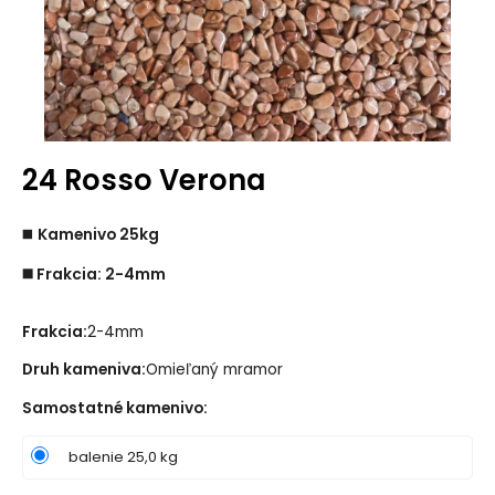
24 Rosso Verona
◼️
Kamenivo 25kg
◼️ Frakcia: 2-4mm
Frakcia:
2-4mm
Druh kameniva:
Omieľaný mramor
Samostatné kamenivo
:
balenie 25,0 kg