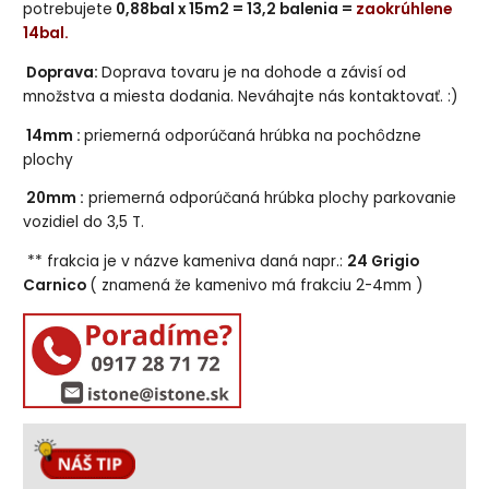
potrebujete
0,88bal x 15m2 = 13,2 balenia =
zaokrúhlene
14bal.
Doprava:
Doprava tovaru je na dohode a závisí od
množstva a miesta dodania. Neváhajte nás kontaktovať. :)
14mm :
priemerná odporúčaná hrúbka na pochôdzne
plochy
20mm :
priemerná odporúčaná hrúbka plochy parkovanie
vozidiel do 3,5 T.
** frakcia je v názve kameniva daná napr.:
24 Grigio
Carnico
( znamená že kamenivo má frakciu 2-4mm )