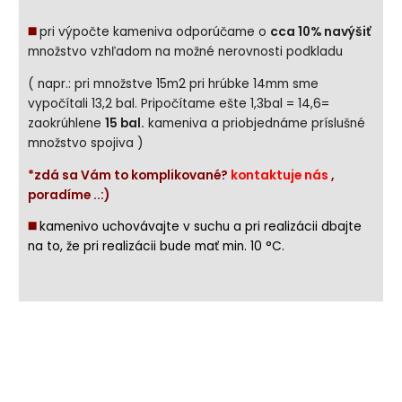
◼️
pri výpočte kameniva odporúčame o
cca 10% navýšiť
množstvo vzhľadom na možné nerovnosti podkladu
( napr.: pri množstve 15m2 pri hrúbke 14mm sme
vypočítali 13,2 bal. Pripočítame ešte 1,3bal = 14,6=
zaokrúhlene
15 bal.
kameniva a priobjednáme príslušné
množstvo spojiva )
*zdá sa Vám to komplikované?
kontaktuje nás
,
poradíme ..:)
◼️
kamenivo uchovávajte v suchu a pri realizácii dbajte
na to, že pri realizácii bude mať min. 10 °C.