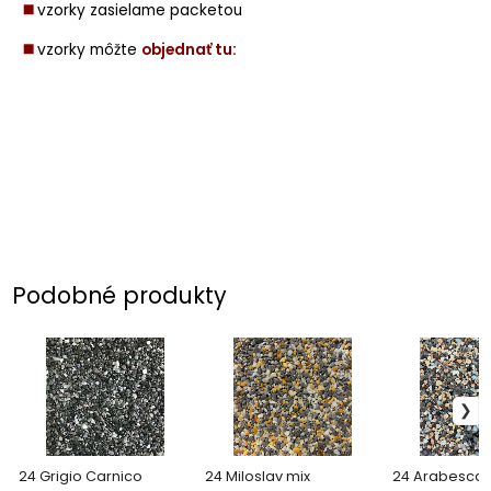
◼️
vzorky zasielame packetou
◼️
vzorky môžte
objednať tu:
Podobné produkty
24 Grigio Carnico
24 Miloslav mix
24 Arabescat