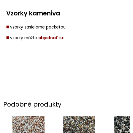
Vzorky kameniva
◼️
vzorky zasielame packetou
◼️
vzorky môžte
objednať tu:
Podobné produkty