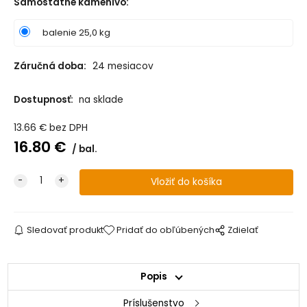
Samostatné kamenivo
:
balenie 25,0 kg
Záručná doba:
24 mesiacov
Dostupnosť:
na sklade
13.66
€
bez DPH
16.80
€
bal.
Sledovať produkt
Pridať do obľúbených
Zdielať
Popis
Príslušenstvo