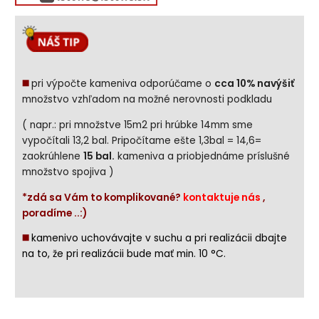
◼️
pri výpočte kameniva odporúčame o
cca 10% navýšiť
množstvo vzhľadom na možné nerovnosti podkladu
( napr.: pri množstve 15m2 pri hrúbke 14mm sme
vypočítali 13,2 bal. Pripočítame ešte 1,3bal = 14,6=
zaokrúhlene
15 bal.
kameniva a priobjednáme príslušné
množstvo spojiva )
*zdá sa Vám to komplikované?
kontaktuje nás
,
poradíme ..:)
◼️
kamenivo uchovávajte v suchu a pri realizácii dbajte
na to, že pri realizácii bude mať min. 10 °C.