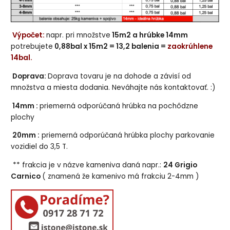
Výpočet:
napr. pri množstve
15m2 a hrúbke 14mm
potrebujete
0,88bal x 15m2 = 13,2 balenia =
zaokrúhlene
14bal.
Doprava:
Doprava tovaru je na dohode a závisí od
množstva a miesta dodania. Neváhajte nás kontaktovať. :)
14mm :
priemerná odporúčaná hrúbka na pochôdzne
plochy
20mm :
priemerná odporúčaná hrúbka plochy parkovanie
vozidiel do 3,5 T.
** frakcia je v názve kameniva daná napr.:
24 Grigio
Carnico
( znamená že kamenivo má frakciu 2-4mm )