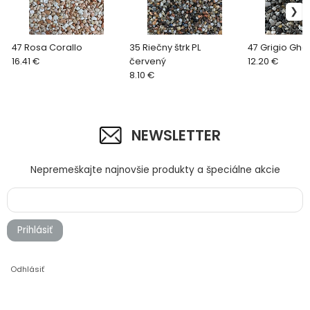
47 Rosa Corallo
35 Riečny štrk PL
47 Grigio Ghe
16.41 €
červený
12.20 €
8.10 €
NEWSLETTER
Nepremeškajte najnovšie produkty a špeciálne akcie
Prihlásiť
Odhlásiť