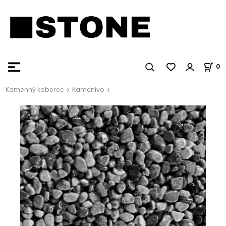
0
Kamenný koberec
Kamenivo