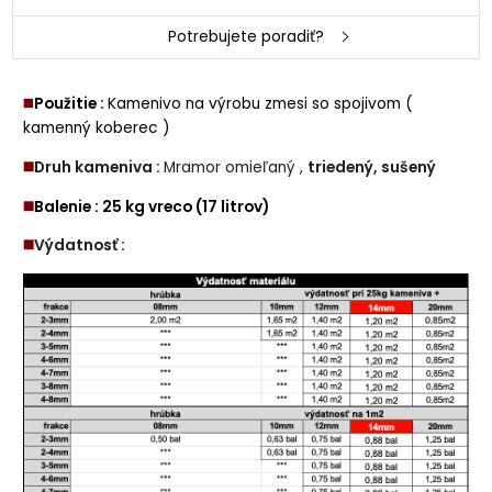
Potrebujete poradiť?
◼️
Použitie :
Kamenivo na výrobu zmesi so spojivom (
kamenný koberec )
◼️
Druh kameniva :
Mramor omieľaný ,
triedený, sušený
◼️
Balenie : 25 kg vreco (17 litrov)
◼️
Výdatnosť :