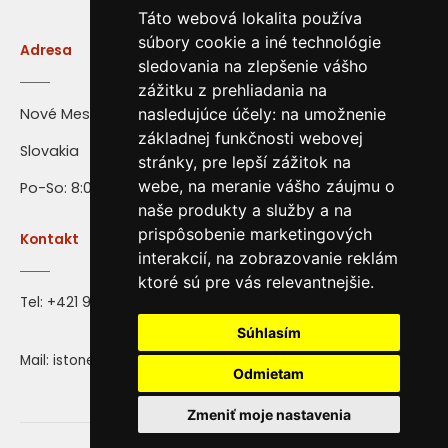
Táto webová lokalita používa
súbory cookie a iné technológie
Adresa
sledovania na zlepšenie vášho
zážitku z prehliadania na
nasledujúce účely:
na umožnenie
Nové Mesto nad Váhom
základnej funkčnosti webovej
Slovakia
stránky
,
pre lepší zážitok na
webe
,
na meranie vášho záujmu o
Po-So: 8:00 - 16:00
naše produkty a služby a na
prispôsobenie marketingových
Kontakt
interakcií
,
na zobrazovanie reklám
ktoré sú pre vás relevantnejšie
.
Tel:
+421 917 28 71 72
Súhlasím
Mail: istone@istone.sk
Odmietam
Zmeniť moje nastavenia