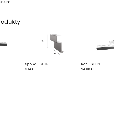
inium
rodukty
Spojka - STONE
Roh - STONE
3.14 €
24.80 €