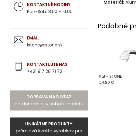
Materiál:
Alum
KONTAKTNÉ HODINY
Pon-Sob: 8:00 - 16:00
Podobné p
EMAIL
istone@istone.sk
KONTAKTUJTE NÁS
+421 917 28 71 72
Kút - STONE
24.80 €
DOPRAVA NA DOTAZ
po dohode aj v sobotu, nedeľu
UNIKÁTNE PRODUKTY
prémiová kvalita výrobkov pre