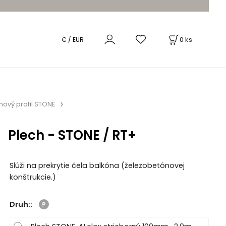
0
ks
€ / EUR
nový profil STONE
Plech - STONE / RT+
Slúži na prekrytie čela balkóna (železobetónovej
konštrukcie.)
Druh:
: