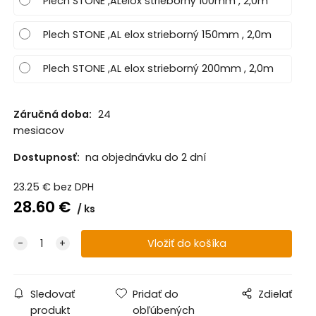
Plech STONE ,ALelox strieborný 100mm , 2,0m
Plech STONE ,AL elox strieborný 150mm , 2,0m
Plech STONE ,AL elox strieborný 200mm , 2,0m
Záručná doba:
24
mesiacov
Dostupnosť:
na objednávku do 2 dní
23.25
€
bez DPH
28.60
€
ks
Sledovať
Pridať do
Zdielať
produkt
obľúbených