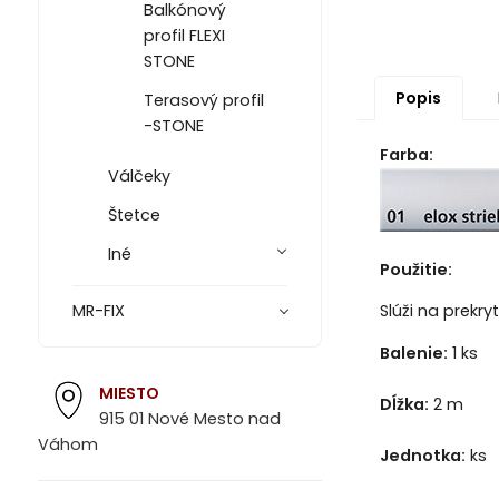
Balkónový
profil FLEXI
STONE
Popis
Terasový profil
-STONE
Farba:
Válčeky
Štetce
Iné
Použitie:
Slúži na prekr
MR-FIX
Balenie:
1 ks
MIESTO
Dĺžka:
2 m
915 01 Nové Mesto nad
Váhom
Jednotka:
ks