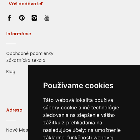
Váš dodávateľ
Informácie
Obchodné podmienky
Zákaznícka sekcia
Blog
Používame cookies
Táto webová lokalita používa
súbory cookie a iné technológie
Adresa
sledovania na zlepšenie vášho
zážitku z prehliadania na
Nové Mesto nad Váhom
nasledujúce účely:
na umožnenie
základnej funkčnosti webovej